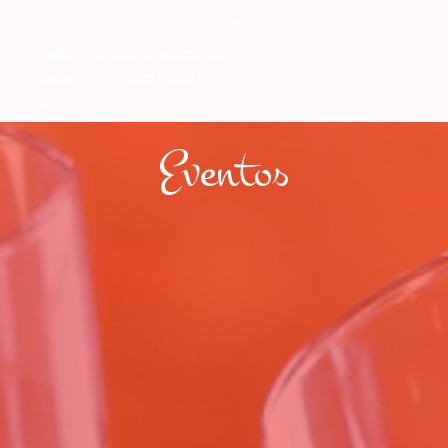
Endereço:
Rua República do
Iraque, 1281 - São Paulo -
SP
Eventos